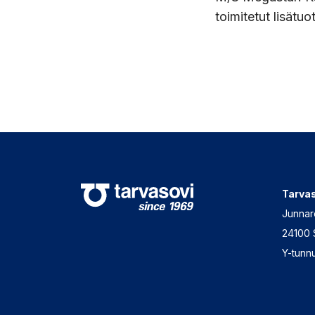
toimitetut lisätuo
Tarvas
Junnar
24100 
Y-tunn