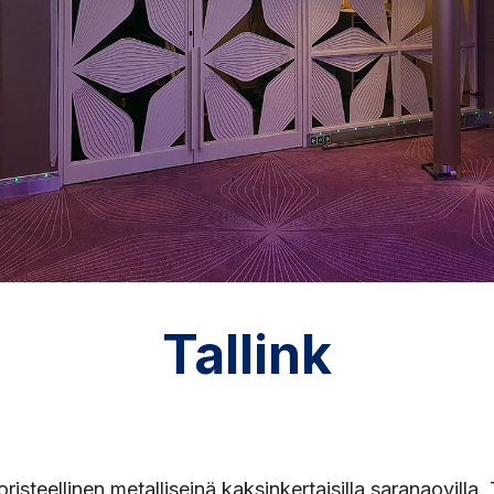
Tallink
isteellinen metalliseinä kaksinkertaisilla saranaovilla.