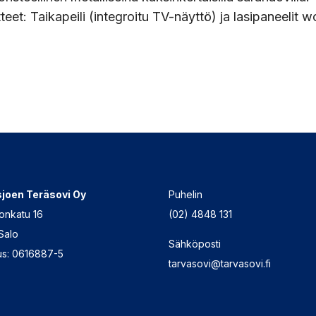
tteet: Taikapeili (integroitu TV-näyttö) ja lasipaneelit w
joen Teräsovi Oy
Puhelin
onkatu 16
(02) 4848 131
Salo
Sähköposti
us: 0616887-5
tarvasovi@tarvasovi.fi