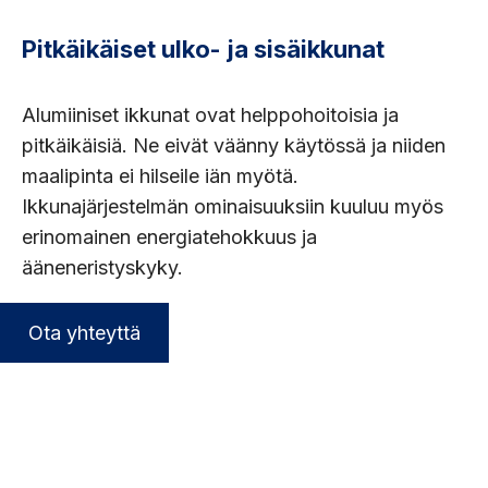
Pitkäikäiset ulko- ja sisäikkunat
Alumiiniset ikkunat ovat helppohoitoisia ja
pitkäikäisiä. Ne eivät väänny käytössä ja niiden
maalipinta ei hilseile iän myötä.
Ikkunajärjestelmän ominaisuuksiin kuuluu myös
erinomainen energiatehokkuus ja
ääneneristyskyky.
Ota yhteyttä